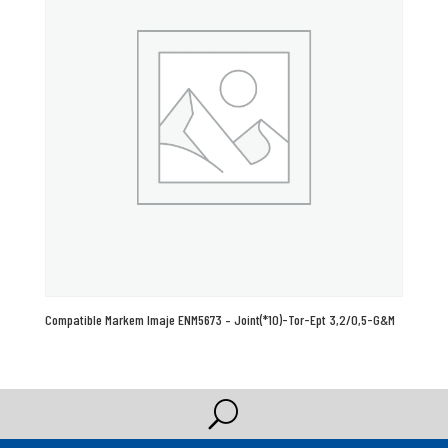
Compatible Markem Imaje ENM5673 – Joint(*10)-Tor-Ept 3,2/0,5-G&M
U