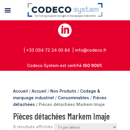

| +33 (0)4 72 24 00 84 | info@codeco.fr
Codeco System est certifié
ISO 9001
.
Accueil
/
Accueil
/
Nos Produits
/
Codage &
marquage industriel
/
Consommables
/
Pièces
détachées
/ Pièces détachées Markem Imaje
Pièces détachées Markem Imaje
8 résultats affichés