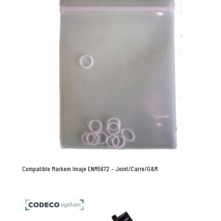
Compatible Markem Imaje ENM5672 – Joint/Carre/G&M