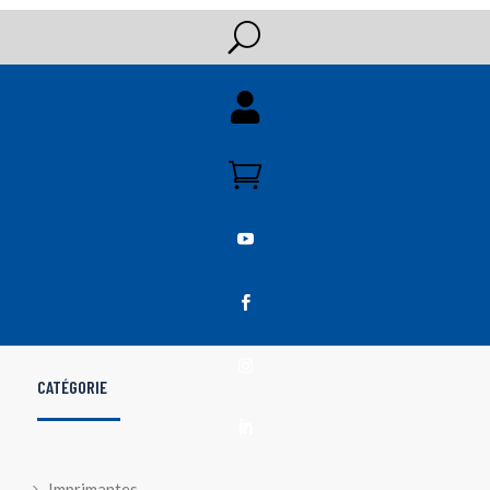
U





CATÉGORIE

Imprimantes