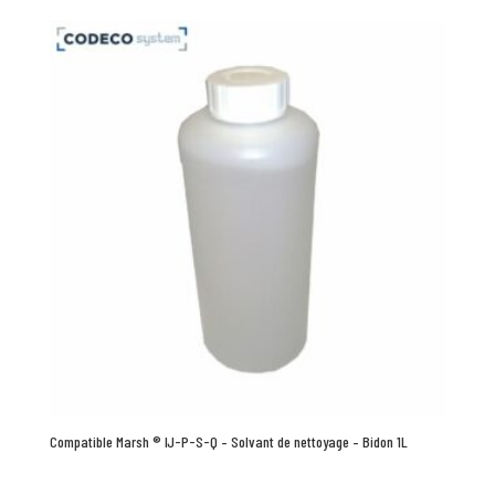
Compatible Marsh ® IJ-P-S-Q – Solvant de nettoyage – Bidon 1L