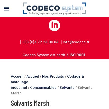

| +33 (0)4 72 24 00 84 | info@codeco.fr
Codeco System est certifié
ISO 9001
.
Accueil
/
Accueil
/
Nos Produits
/
Codage &
marquage
industriel
/
Consommables
/
Solvants
/ Solvants
Marsh
Solvants Marsh