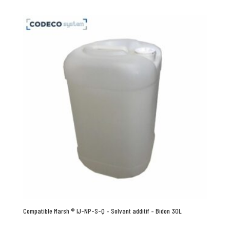
Compatible Marsh ® IJ-NP-S-Q – Solvant additif – Bidon 30L