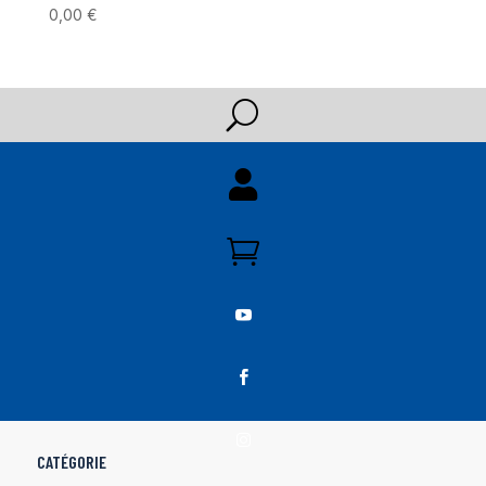
0,00
€
U





CATÉGORIE