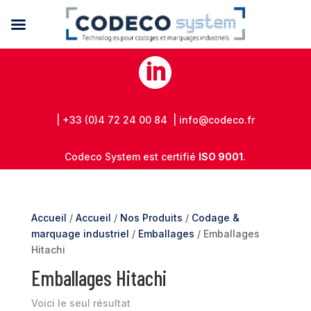

| +33 (0)4 72 24 00 84 | info@codeco.fr
Codeco System est certifié
ISO 9001
.
Accueil
/
Accueil
/
Nos Produits
/
Codage &
marquage industriel
/
Emballages
/ Emballages
Hitachi
Emballages Hitachi
Voici le seul résultat