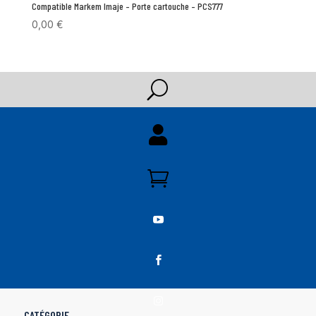
Compatible Markem Imaje – Porte cartouche – PCS777
0,00
€
U





CATÉGORIE