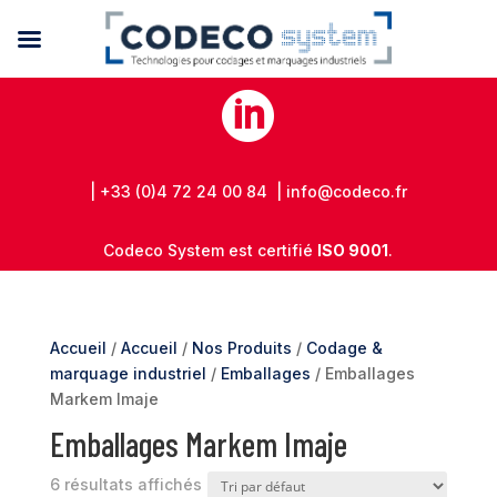

| +33 (0)4 72 24 00 84 | info@codeco.fr
Codeco System est certifié
ISO 9001
.
Accueil
/
Accueil
/
Nos Produits
/
Codage &
marquage industriel
/
Emballages
/ Emballages
Markem Imaje
Emballages Markem Imaje
6 résultats affichés