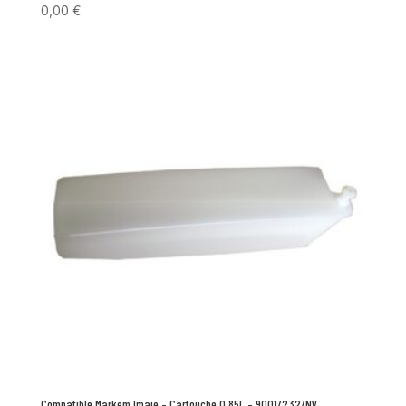
0,00
€
Compatible Markem Imaje – Cartouche 0.85L – 9001/232/NV