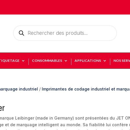
Recherche
de
produits
TIQUETAGE
CONSOMMABLES
APPLICATIONS
NOS SERV
arquage industriel
/
Imprimantes de codage industriel et marqu
er
marque Leibinger (made in Germany) sont présentées du JET ON
e et de marquage intelligent au monde. Sa fiabilité lui confère