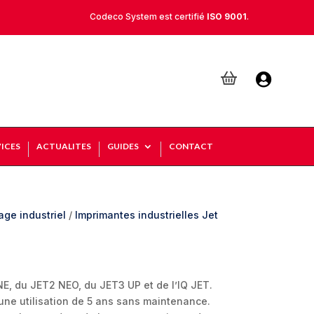
Codeco System est certifié
ISO 9001
.

ICES
ACTUALITES
GUIDES
CONTACT
age industriel
/
Imprimantes industrielles Jet
E, du JET2 NEO, du JET3 UP et de l’IQ JET.
 une utilisation de 5 ans sans maintenance.