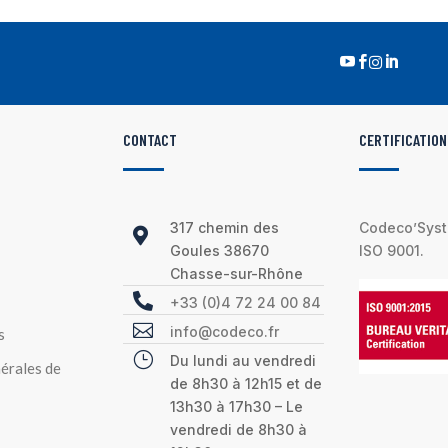




CONTACT
CERTIFICATION
317 chemin des
Codeco’Syste

Goules 38670
ISO 9001.
Chasse-sur-Rhône

+33 (0)4 72 24 00 84

info@codeco.fr
s
}
Du lundi au vendredi
érales de
de 8h30 à 12h15 et de
13h30 à 17h30 – Le
vendredi de 8h30 à