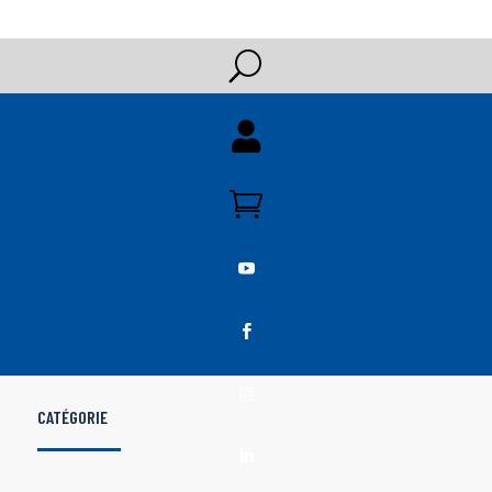
U





CATÉGORIE
