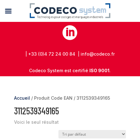

| +33 (0)4 72 24 00 84 | info@codeco.fr
Codeco System est certifié
ISO 9001
.
Accueil
/ Produit Code EAN / 3112539349165
3112539349165
Voici le seul résultat