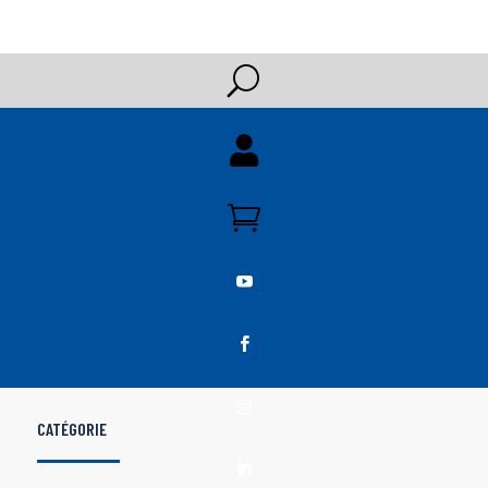
U





CATÉGORIE
