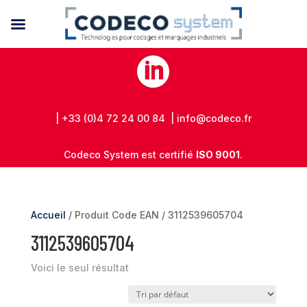

| +33 (0)4 72 24 00 84 | info@codeco.fr
Codeco System est certifié
ISO 9001
.
Accueil
/ Produit Code EAN / 3112539605704
3112539605704
Voici le seul résultat