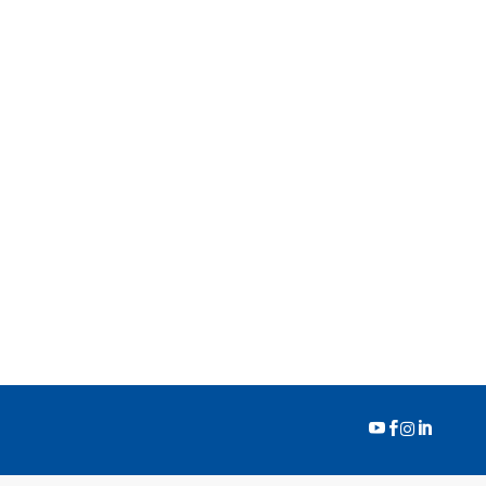



