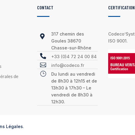
CONTACT
CERTIFICATION
317 chemin des
Codeco’Syste

Goules 38670
ISO 9001.
Chasse-sur-Rhône

+33 (0)4 72 24 00 84

info@codeco.fr
s
}
Du lundi au vendredi
érales de
de 8h30 à 12h15 et de
13h30 à 17h30 – Le
vendredi de 8h30 à
12h30.
ns Légales
.