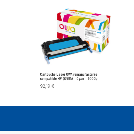
Cartouche Laser OWA remanufacturée
compatible HP Q7581A – Cyan – 6000p
92,19
€