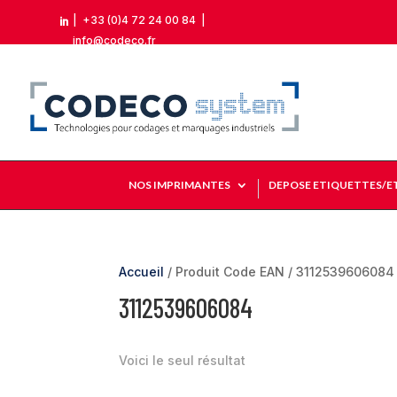
|
+33 (0)4 72 24 00 84
|

info@codeco.fr
NOS IMPRIMANTES
DEPOSE ETIQUETTES/E
Accueil
/ Produit Code EAN / 3112539606084
3112539606084
Voici le seul résultat