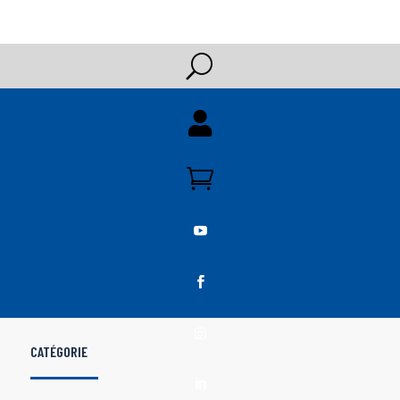
U





CATÉGORIE
