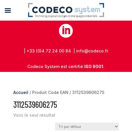

| +33 (0)4 72 24 00 84 | info@codeco.fr
Codeco System est certifié
ISO 9001
.
Accueil
/ Produit Code EAN / 3112539606275
3112539606275
Voici le seul résultat