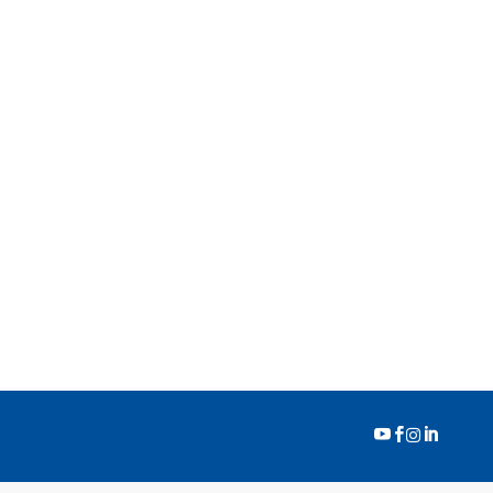



