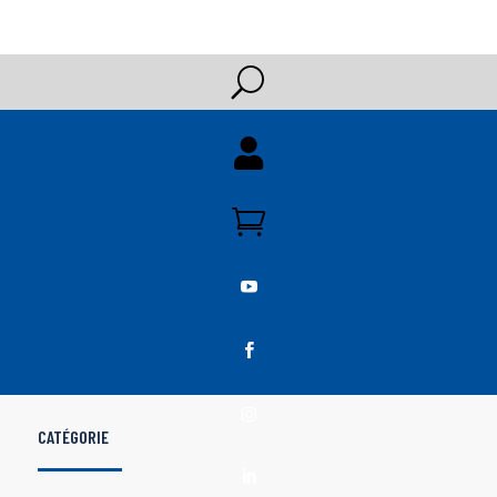
U





CATÉGORIE
