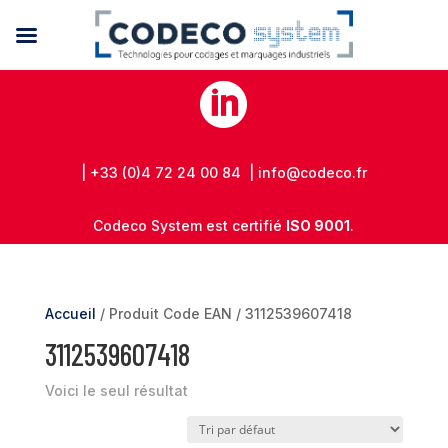

| +33 (0)4 72 24 00 84 | info@codeco.fr
Codeco System est certifié
ISO 9001
.
Accueil
/ Produit Code EAN / 3112539607418
3112539607418
Voici le seul résultat