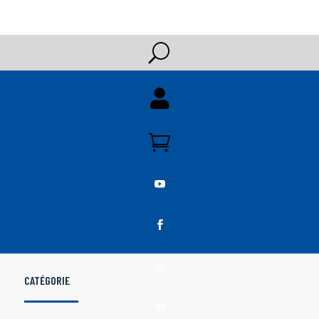
U





CATÉGORIE
