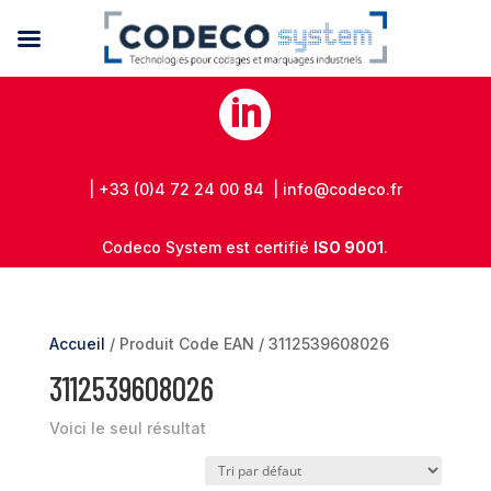

| +33 (0)4 72 24 00 84 | info@codeco.fr
Codeco System est certifié
ISO 9001
.
Accueil
/ Produit Code EAN / 3112539608026
3112539608026
Voici le seul résultat