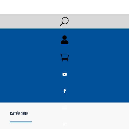
U





CATÉGORIE
