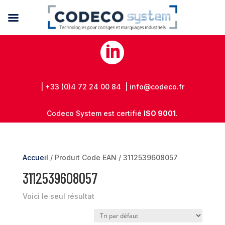

| +33 (0)4 72 24 00 84 | info@codeco.fr
Codeco System est certifié
ISO 9001
.
Accueil
/ Produit Code EAN / 3112539608057
3112539608057
Voici le seul résultat