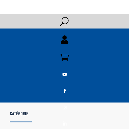
U





CATÉGORIE
