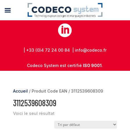

| +33 (0)4 72 24 00 84 | info@codeco.fr
Codeco System est certifié
ISO 9001
.
Accueil
/ Produit Code EAN / 3112539608309
3112539608309
Voici le seul résultat