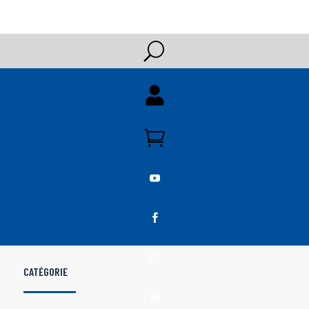
U





CATÉGORIE
