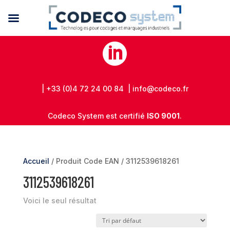

| +33 (0)4 72 24 00 84 | info@codeco.fr
Codeco System est certifié
ISO 9001
.
Accueil
/ Produit Code EAN / 3112539618261
3112539618261
Voici le seul résultat