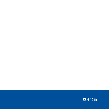



