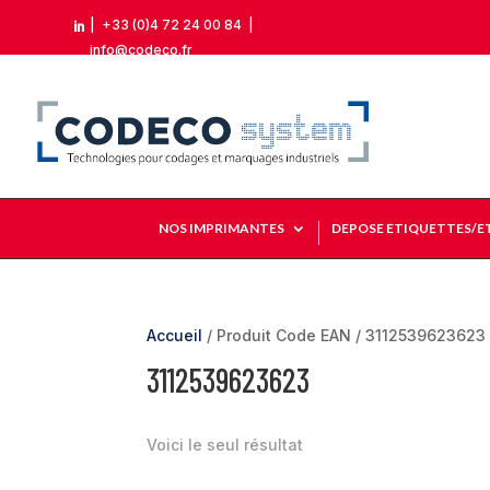
|
+33 (0)4 72 24 00 84
|

info@codeco.fr
NOS IMPRIMANTES
DEPOSE ETIQUETTES/E
Accueil
/ Produit Code EAN / 3112539623623
3112539623623
Voici le seul résultat