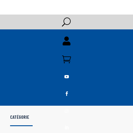
U





CATÉGORIE
