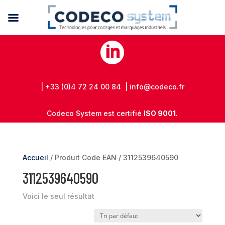

| +33 (0)4 72 24 00 84 | info@codeco.fr
Codeco System est certifié
ISO 9001
.
Accueil
/ Produit Code EAN / 3112539640590
3112539640590
Voici le seul résultat