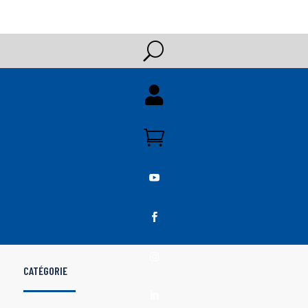
U





CATÉGORIE
