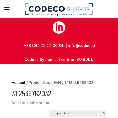

| +33 (0)4 72 24 00 84 | info@codeco.fr
Codeco System est certifié
ISO 9001
.
Accueil
/ Produit Code EAN / 3112539762032
3112539762032
Voici le seul résultat