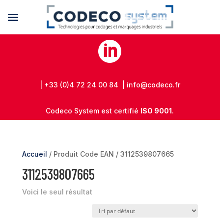

| +33 (0)4 72 24 00 84 | info@codeco.fr
Codeco System est certifié
ISO 9001
.
Accueil
/ Produit Code EAN / 3112539807665
3112539807665
Voici le seul résultat