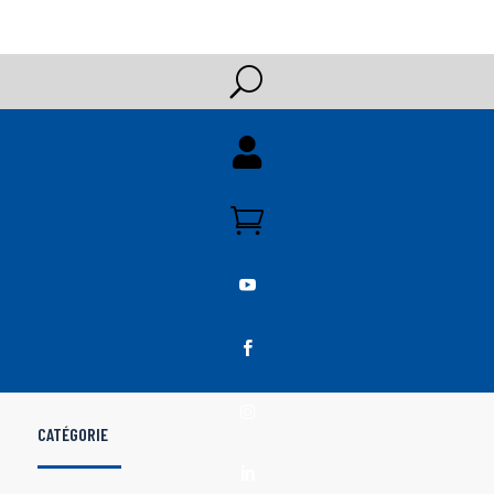
U





CATÉGORIE
