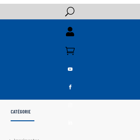
U





CATÉGORIE
