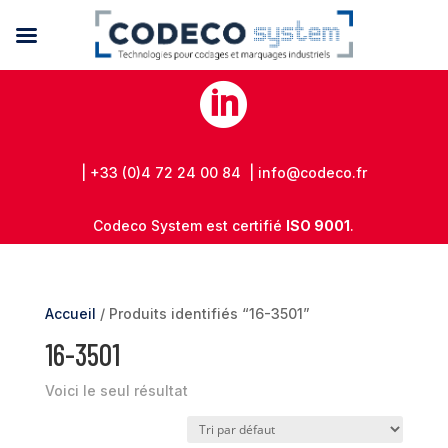

| +33 (0)4 72 24 00 84 | info@codeco.fr
Codeco System est certifié
ISO 9001
.
Accueil
/ Produits identifiés “16-3501”
16-3501
Voici le seul résultat