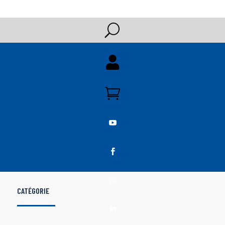
U





CATÉGORIE
