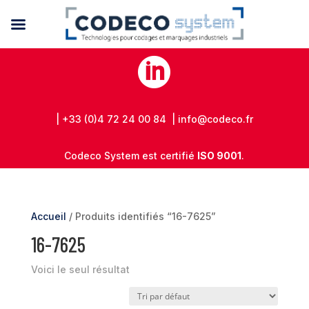

| +33 (0)4 72 24 00 84 | info@codeco.fr
Codeco System est certifié
ISO 9001
.
Accueil
/ Produits identifiés “16-7625”
16-7625
Voici le seul résultat