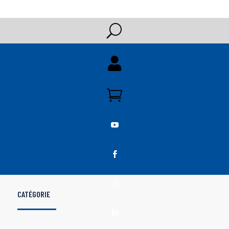
U





CATÉGORIE
