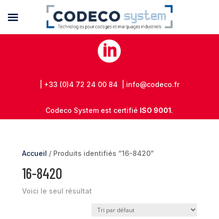

| +33 (0)4 72 24 00 84 | info@codeco.fr
Codeco System est certifié
ISO 9001
.
Accueil
/ Produits identifiés “16-8420”
16-8420
Voici le seul résultat