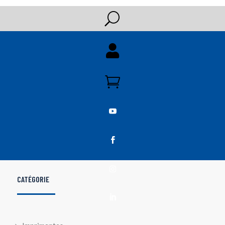
U





CATÉGORIE
