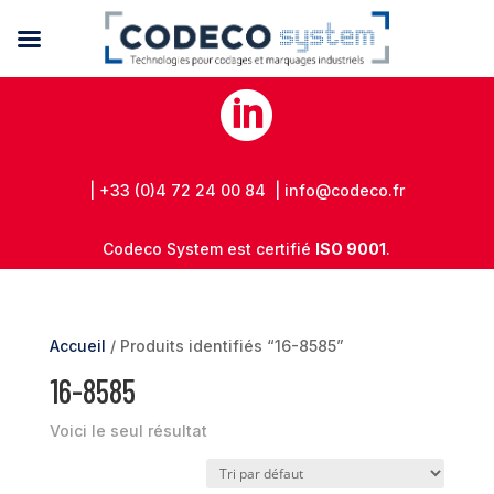

| +33 (0)4 72 24 00 84 | info@codeco.fr
Codeco System est certifié
ISO 9001
.
Accueil
/ Produits identifiés “16-8585”
16-8585
Voici le seul résultat