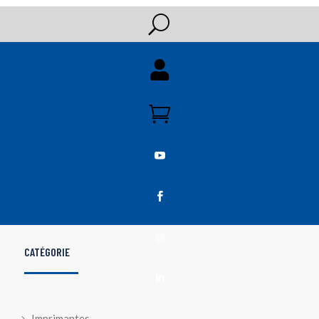
U





CATÉGORIE

Imprimantes