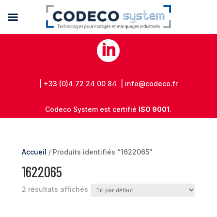

| +33 (0)4 72 24 00 84 | info@codeco.fr
Codeco System est certifié
ISO 9001
.
Accueil
/ Produits identifiés “1622065”
1622065
2 résultats affichés