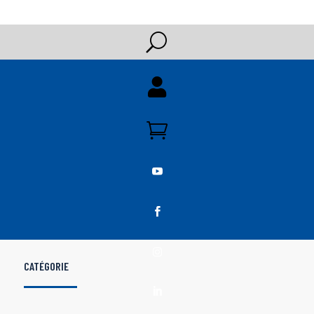
U





CATÉGORIE
