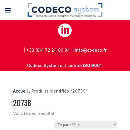

| +33 (0)4 72 24 00 84 | info@codeco.fr
Codeco System est certifié
ISO 9001
.
Accueil
/ Produits identifiés “20736”
20736
Voici le seul résultat