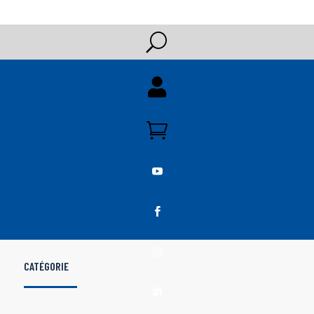
U





CATÉGORIE
