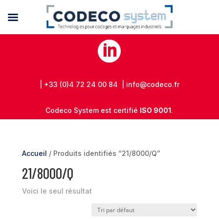

| +33 (0)4 72 24 00 84 | info@codeco.fr
Codeco System est certifié
ISO 9001
.
Accueil
/ Produits identifiés “21/8000/Q”
21/8000/Q
Voici le seul résultat