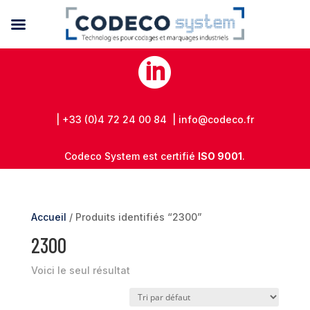

| +33 (0)4 72 24 00 84 | info@codeco.fr
Codeco System est certifié
ISO 9001
.
Accueil
/ Produits identifiés “2300”
2300
Voici le seul résultat