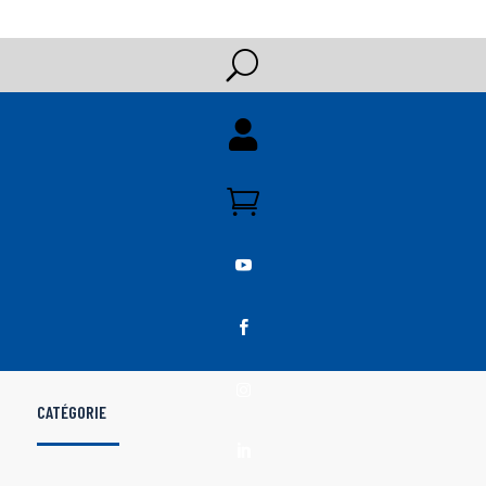
U





CATÉGORIE
