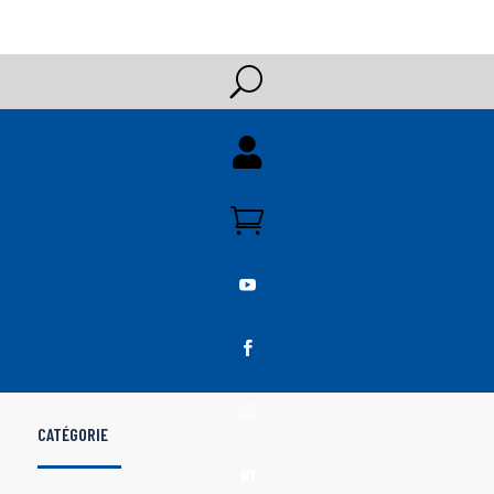
U





CATÉGORIE
