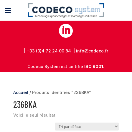

| +33 (0)4 72 24 00 84 | info@codeco.fr
Codeco System est certifié
ISO 9001
.
Accueil
/ Produits identifiés “236BKA”
236BKA
Voici le seul résultat