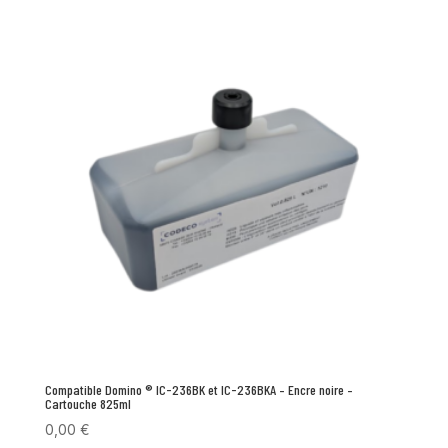
Compatible Domino ® IC-236BK et IC-236BKA – Encre noire –
Cartouche 825ml
0,00
€