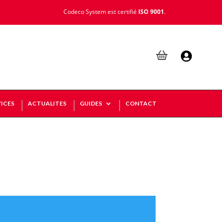
Codeco System est certifié
ISO 9001
.

ICES
ACTUALITES
GUIDES
CONTACT