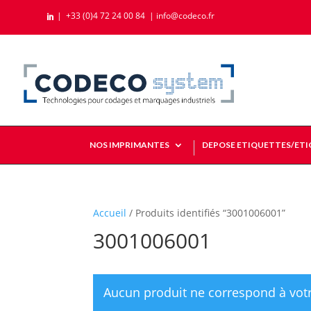
|
+33 (0)4 72 24 00 84
|
info@codeco.fr

NOS IMPRIMANTES
DEPOSE ETIQUETTES/ET
Accueil
/ Produits identifiés “3001006001”
3001006001
Aucun produit ne correspond à votr