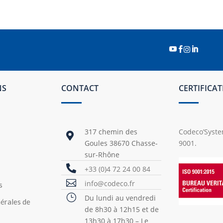




NS
CONTACT
CERTIFICA
317 chemin des
Codeco’System

Goules 38670 Chasse-
9001.
sur-Rhône

+33 (0)4 72 24 00 84

info@codeco.fr
s
}
Du lundi au vendredi
érales de
de 8h30 à 12h15 et de
13h30 à 17h30 – Le