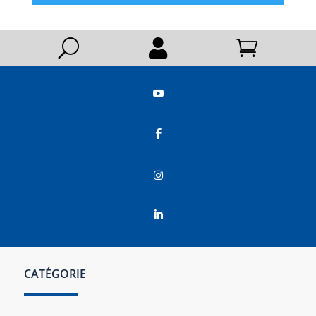
U






CATÉGORIE