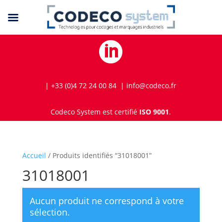

| +33 (0)4 72 24 00 84 | info@codeco.fr
Codeco System est certifié
ISO 9001
.
Accueil
/ Produits identifiés “31018001”
31018001
Aucun produit ne correspond à votre
sélection.