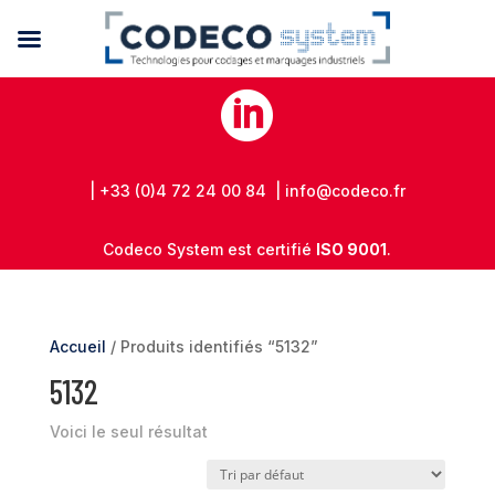

| +33 (0)4 72 24 00 84 | info@codeco.fr
Codeco System est certifié
ISO 9001
.
Accueil
/ Produits identifiés “5132”
5132
Voici le seul résultat