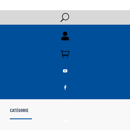
U





CATÉGORIE
