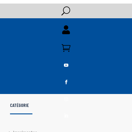
U





CATÉGORIE
