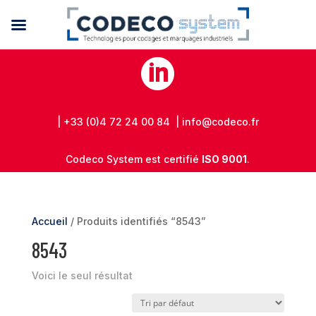

| +33 (0)4 72 24 00 84 | info@codeco.fr
Codeco System est certifié
ISO 9001
.
Accueil
/ Produits identifiés “8543”
8543
Voici le seul résultat