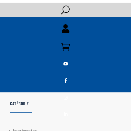
U





CATÉGORIE

Imprimantes