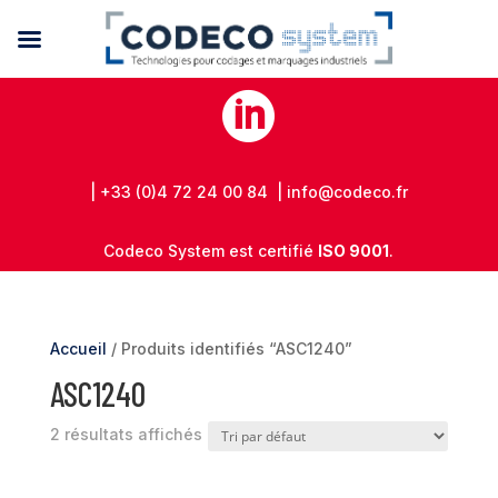

| +33 (0)4 72 24 00 84 | info@codeco.fr
Codeco System est certifié
ISO 9001
.
Accueil
/ Produits identifiés “ASC1240”
ASC1240
2 résultats affichés