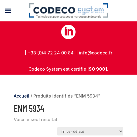

| +33 (0)4 72 24 00 84 | info@codeco.fr
Codeco System est certifié
ISO 9001
.
Accueil
/ Produits identifiés “ENM 5934”
ENM 5934
Voici le seul résultat