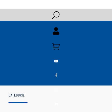
U





CATÉGORIE
