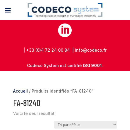

| +33 (0)4 72 24 00 84 | info@codeco.fr
Codeco System est certifié
ISO 9001
.
Accueil
/ Produits identifiés “FA-81240”
FA-81240
Voici le seul résultat