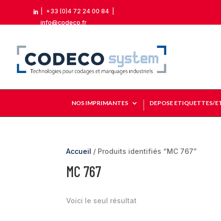
|
+33 (0)4 72 24 00 84
|

info@codeco.fr
NOS IMPRIMANTES
DEPOSE ETIQUETTES/E
Accueil
/ Produits identifiés “MC 767”
MC 767
Voici le seul résultat