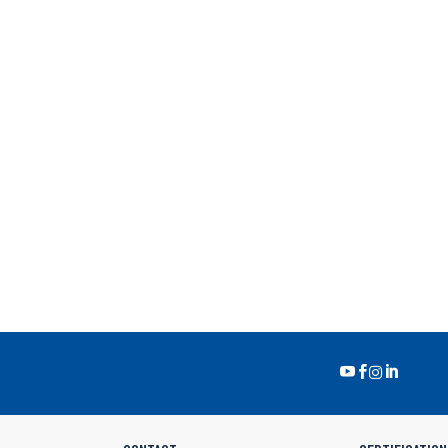



