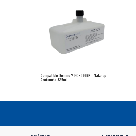
Compatible Domino ® MC-366BK – Make up –
Cartouche 825ml