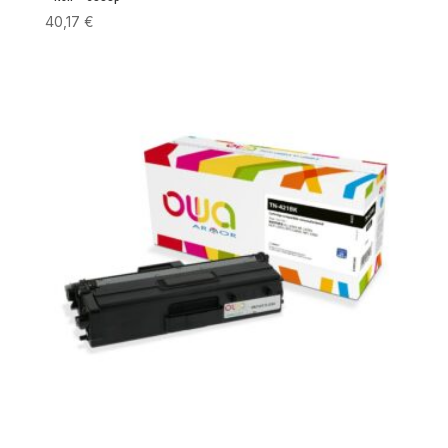
40,17
€