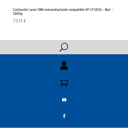
Cartouche Laser OWA remanufacturée compatible HP CF283A – Noir –
3000p
73,13
€
U



