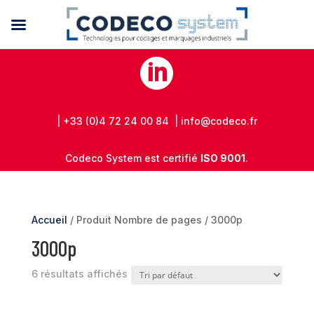

| +33 (0)4 72 24 00 84 | info@codeco.fr
Codeco System est certifié
ISO 9001
.
Accueil
/ Produit Nombre de pages / 3000p
3000p
6 résultats affichés