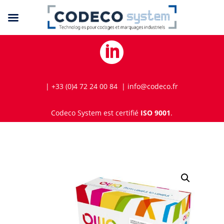

| +33 (0)4 72 24 00 84 | info@codeco.fr
Codeco System est certifié
ISO 9001
.