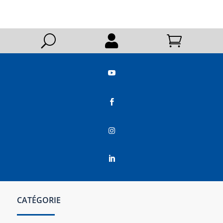
U






CATÉGORIE