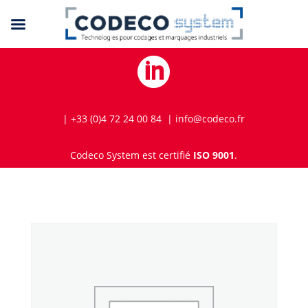

| +33 (0)4 72 24 00 84 | info@codeco.fr
Codeco System est certifié
ISO 9001
.