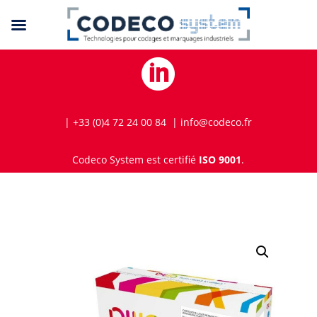

| +33 (0)4 72 24 00 84 | info@codeco.fr
Codeco System est certifié
ISO 9001
.