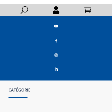
U






CATÉGORIE