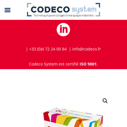

| +33 (0)4 72 24 00 84 | info@codeco.fr
Codeco System est certifié
ISO 9001
.