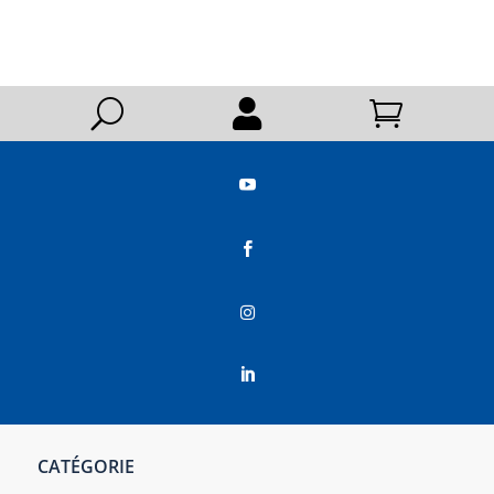
U






CATÉGORIE