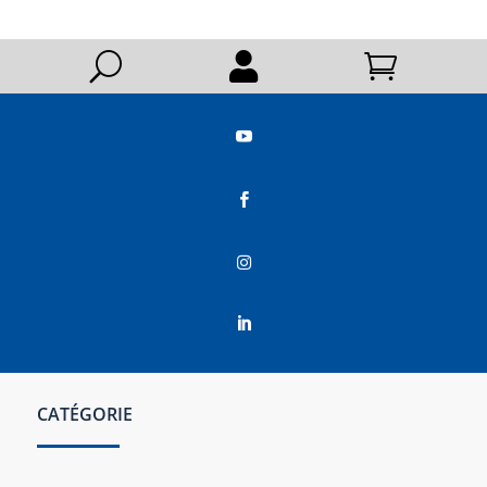
U






CATÉGORIE