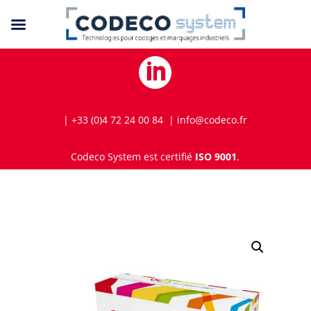

| +33 (0)4 72 24 00 84 | info@codeco.fr
Codeco System est certifié
ISO 9001
.