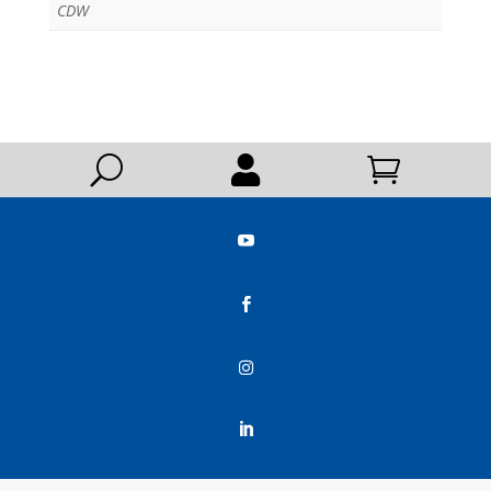
CDW
U





