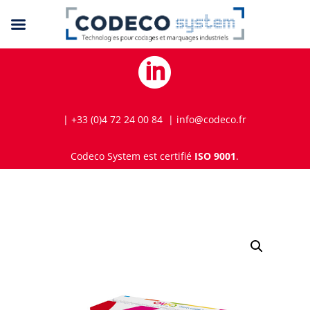

| +33 (0)4 72 24 00 84 | info@codeco.fr
Codeco System est certifié
ISO 9001
.