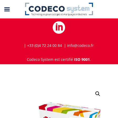

| +33 (0)4 72 24 00 84 | info@codeco.fr
Codeco System est certifié
ISO 9001
.