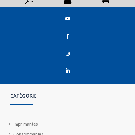




CATÉGORIE
Imprimantes
Consommables