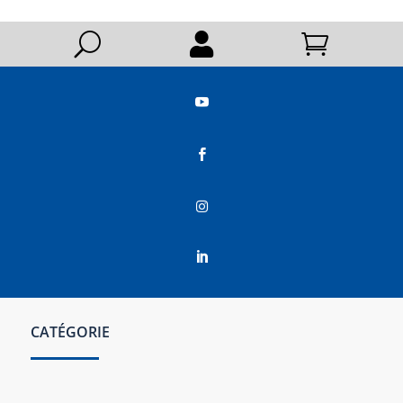
U






CATÉGORIE