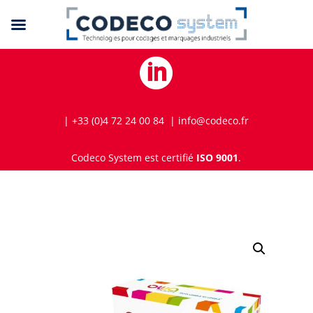

| +33 (0)4 72 24 00 84 | info@codeco.fr
Codeco System est certifié
ISO 9001
.