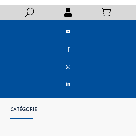
U






CATÉGORIE