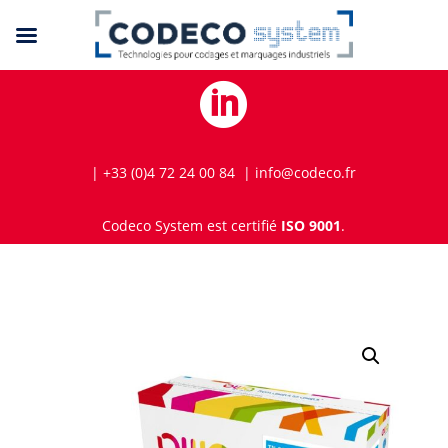

| +33 (0)4 72 24 00 84 | info@codeco.fr
Codeco System est certifié
ISO 9001
.