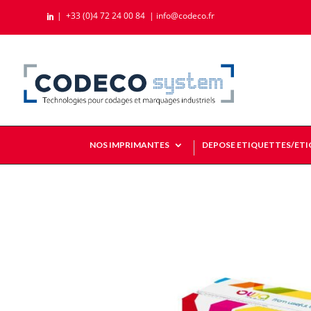
|
+33 (0)4 72 24 00 84
|
info@codeco.fr

NOS IMPRIMANTES
DEPOSE ETIQUETTES/ET