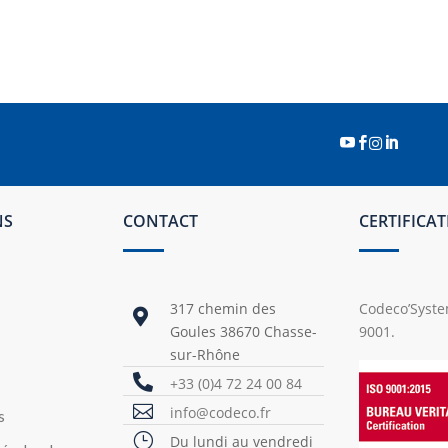




NS
CONTACT
CERTIFICA
317 chemin des
Codeco’System

Goules 38670 Chasse-
9001.
sur-Rhône

+33 (0)4 72 24 00 84

info@codeco.fr
s
}
Du lundi au vendredi