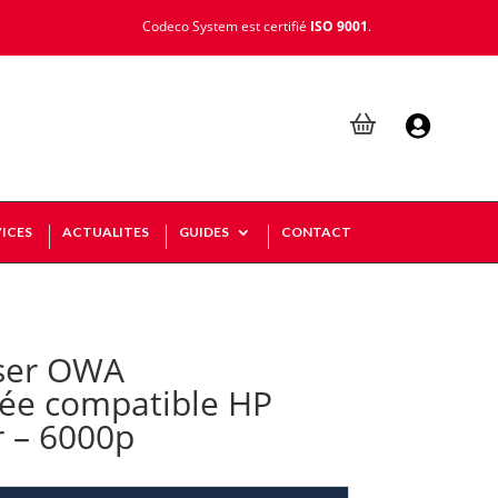
Codeco System est certifié
ISO 9001
.

ICES
ACTUALITES
GUIDES
CONTACT
ser OWA
ée compatible HP
r – 6000p