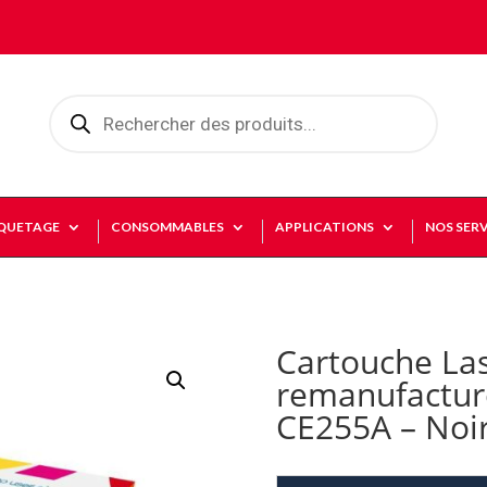
Recherche
de
produits
IQUETAGE
CONSOMMABLES
APPLICATIONS
NOS SERV
Cartouche La
remanufactur
CE255A – Noi