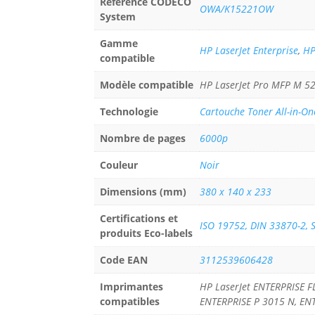
Référence CODECO
OWA/K15221OW
System
Gamme
HP LaserJet Enterprise
,
HP
compatible
Modèle compatible
HP LaserJet Pro MFP M 5
Technologie
Cartouche Toner All-in-On
Nombre de pages
6000p
Couleur
Noir
Dimensions (mm)
380 x 140 x 233
Certifications et
ISO 19752, DIN 33870-2, 
produits Eco-labels
Code EAN
3112539606428
Imprimantes
HP LaserJet ENTERPRISE F
compatibles
ENTERPRISE P 3015 N, EN