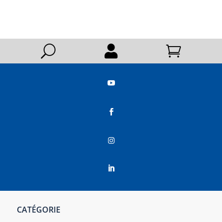
U






CATÉGORIE