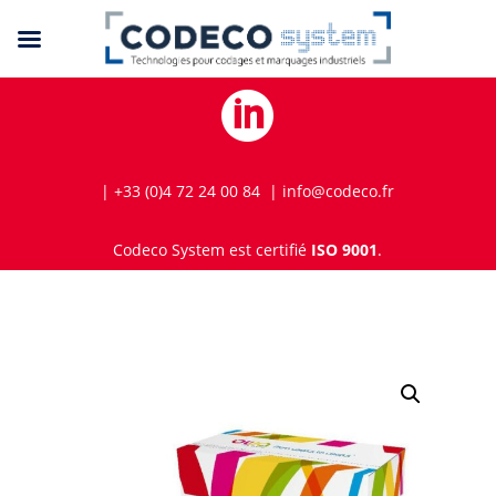

| +33 (0)4 72 24 00 84 | info@codeco.fr
Codeco System est certifié
ISO 9001
.