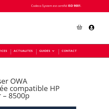
Codeco System est certifié
ISO 9001
.

ICES
ACTUALITES
GUIDES
CONTACT
ser OWA
ée compatible HP
r – 8500p