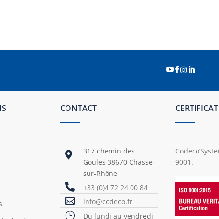




NS
CONTACT
CERTIFICA
317 chemin des
Codeco’System

Goules 38670 Chasse-
9001.
sur-Rhône

+33 (0)4 72 24 00 84

info@codeco.fr
s
}
Du lundi au vendredi