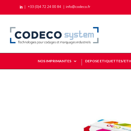
|
+33 (0)4 72 24 00 84
|
info@codeco.fr

NOS IMPRIMANTES
DEPOSE ETIQUETTES/ET