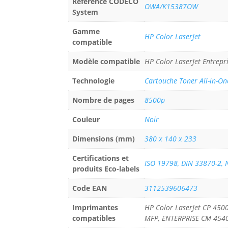
Référence CODECO
OWA/K15387OW
System
Gamme
HP Color LaserJet
compatible
Modèle compatible
HP Color LaserJet Entrepr
Technologie
Cartouche Toner All-in-On
Nombre de pages
8500p
Couleur
Noir
Dimensions (mm)
380 x 140 x 233
Certifications et
ISO 19798, DIN 33870-2, 
produits Eco-labels
Code EAN
3112539606473
Imprimantes
HP Color LaserJet CP 45
compatibles
MFP, ENTERPRISE CM 4540