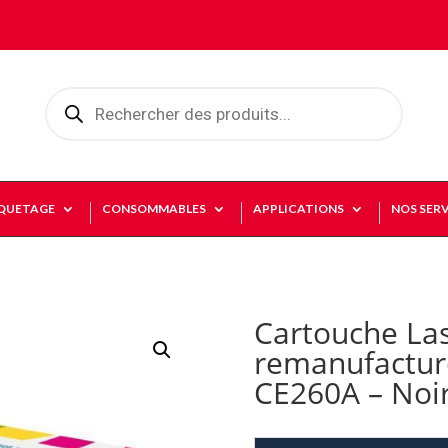
Recherche
de
produits
IQUETAGE
CONSOMMABLES
APPLICATIONS
NOS SERV
Cartouche La
remanufactur
CE260A – Noi