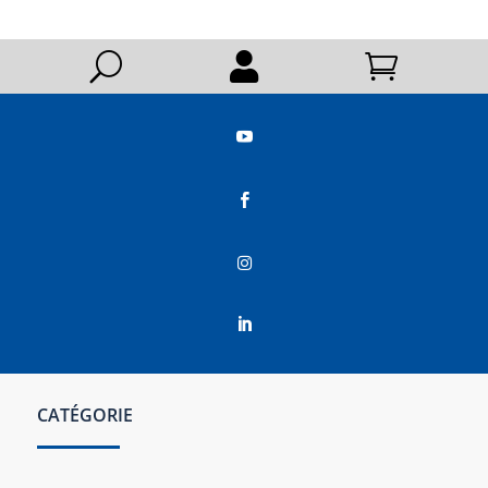
U






CATÉGORIE