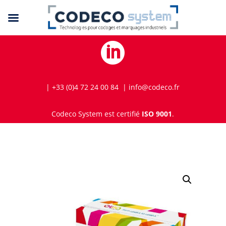

| +33 (0)4 72 24 00 84 | info@codeco.fr
Codeco System est certifié
ISO 9001
.